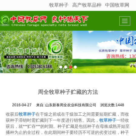
牧草种子
高产牧草品种
中国牧草网
很遗憾，因您的浏览器版本过低导致无法获得最佳浏览体验，推荐下载安装谷歌浏览器！
周全牧草种子贮藏的方法
2016-04-27
来自:
山东新泰周全农业科技有限公司
浏览次数:1448
收获后
牧草种子
在干燥之前或在干燥加工之间需要短期贮藏，而收
获种子滞销时需贮藏到下一年度进行销售。因此，
牧草种子
一经收
获后，就***贮存***的时期。种子贮藏是包括种子在母株成熟开始至
播种为止的全过程，在此期间种子要经历不可逆的劣变过程，种子