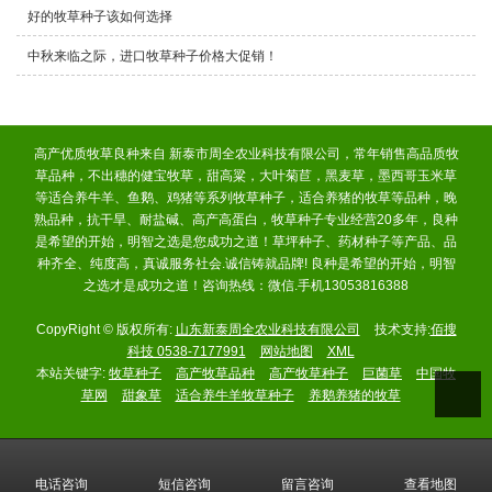
好的牧草种子该如何选择
中秋来临之际，进口牧草种子价格大促销！
高产优质牧草良种来自 新泰市周全农业科技有限公司，常年销售高品质牧
草品种，不出穗的健宝牧草，甜高粱，大叶菊苣，黑麦草，墨西哥玉米草
等适合养牛羊、鱼鹅、鸡猪等系列牧草种子，适合养猪的牧草等品种，晚
熟品种，抗干旱、耐盐碱、高产高蛋白，牧草种子专业经营20多年，良种
是希望的开始，明智之选是您成功之道！草坪种子、药材种子等产品、品
种齐全、纯度高，真诚服务社会.诚信铸就品牌! 良种是希望的开始，明智
之选才是成功之道！咨询热线：微信.手机13053816388
CopyRight © 版权所有:
山东新泰周全农业科技有限公司
技术支持:
佰搜
科技 0538-7177991
网站地图
XML
本站关键字:
牧草种子
高产牧草品种
高产牧草种子
巨菌草
中国牧
草网
甜象草
适合养牛羊牧草种子
养鹅养猪的牧草
电话咨询
短信咨询
留言咨询
查看地图