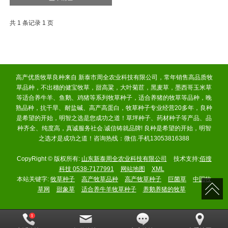
共 1 条记录 1 页
高产优质牧草良种来自 新泰市周全农业科技有限公司，常年销售高品质牧
草品种，不出穗的健宝牧草，甜高粱，大叶菊苣，黑麦草，墨西哥玉米草
等适合养牛羊、鱼鹅、鸡猪等系列牧草种子，适合养猪的牧草等品种，晚
熟品种，抗干旱、耐盐碱、高产高蛋白，牧草种子专业经营20多年，良种
是希望的开始，明智之选是您成功之道！草坪种子、药材种子等产品、品
种齐全、纯度高，真诚服务社会.诚信铸就品牌! 良种是希望的开始，明智
之选才是成功之道！咨询热线：微信.手机13053816388
CopyRight © 版权所有:
山东新泰周全农业科技有限公司
技术支持:
佰搜
科技 0538-7177991
网站地图
XML
本站关键字:
牧草种子
高产牧草品种
高产牧草种子
巨菌草
中国牧
草网
甜象草
适合养牛羊牧草种子
养鹅养猪的牧草