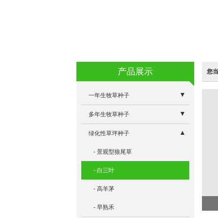
产品展示
您
一年生牧草种子
- 蛋白桑
多年生牧草种子
- 特高四倍体黑麦草
- 牧草专用除草剂系列
绿化性草坪种子
- 墨西哥玉米草优12
- 意大利多年生黑麦草
- 景观型狼尾草
- 冬牧70黑麦草
- 雅晴多年生黑麦草
- 白三叶
- 朝牧一号稗子
- 维多利亚苜蓿
- 高羊茅
- 籽粒苋R104
- 奥利维亚菊苣
- 早熟禾