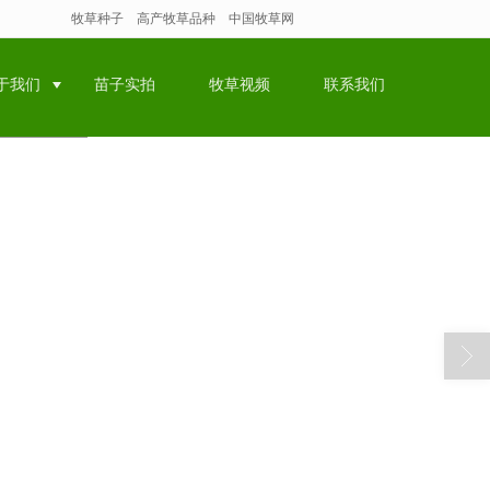
牧草种子
高产牧草品种
中国牧草网
于我们
苗子实拍
牧草视频
联系我们