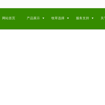
无法获得最佳浏览体验，推荐下载安装谷歌浏览器！
网站首页
产品展示
牧草选择
服务支持
关