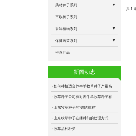
- F75高丹草
- 多年生黑麦草
药材种子系列
共 1 
- 乐食牧草
- 俄罗斯饲料菜
- 板蓝根除草剂
平欧榛子系列
- 健宝牧草
- 天香速生草
- 板蓝根大青叶
香味植物系列
- 苏丹草
- 金皇后苜蓿
- 驱蚊草
保健蔬菜系列
- 甜高粱
- 三得利苜蓿
- 跳舞草
- 芽球菊苣
推荐产品
- 狼尾草
- 将军菊苣
- 薰衣草
- 地萝菜
新闻动态
- 籽粒苋
- 桂牧一号
- 黄秋葵
- 苦荬菜
- 美国王草
如何种植适合养牛羊牧草种子产量高
- 苦荬菜
- 阔叶菊苣
牧草种子公司有对养牛羊牧草种子有话说
山东牧草种子的”锦绣前程“
- 冬牧70
- 海盗苜蓿
山东牧草种子在播种前的处理方式
- 象草
- 游客苜蓿
牧草品种种类
- 雅晴多年生黑麦草
- 益丰菊苣