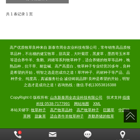
共 1 条记录 1 页
高产优质牧草良种来自 新泰市周全农业科技有限公司，常年销售高品质牧
草品种，不出穗的健宝牧草，甜高粱，大叶菊苣，黑麦草，墨西哥玉米草
等适合养牛羊、鱼鹅、鸡猪等系列牧草种子，适合养猪的牧草等品种，晚
熟品种，抗干旱、耐盐碱、高产高蛋白，牧草种子专业经营20多年，良种
是希望的开始，明智之选是您成功之道！草坪种子、药材种子等产品、品
种齐全、纯度高，真诚服务社会.诚信铸就品牌! 良种是希望的开始，明智
之选才是成功之道！咨询热线：微信.手机13053816388
CopyRight © 版权所有:
山东新泰周全农业科技有限公司
技术支持:
佰搜
科技 0538-7177991
网站地图
XML
本站关键字:
牧草种子
高产牧草品种
高产牧草种子
巨菌草
中国牧
草网
甜象草
适合养牛羊牧草种子
养鹅养猪的牧草