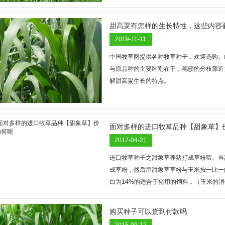
甜高粱有怎样的生长特性，这些内容
2019-11-11
中国牧草网提供各种牧草种子，欢迎选购。
与原品种的主要区别在于，穗簇的分枝靠近
解甜高粱生长的特点。
面对多样的进口牧草品种【甜象草】
2017-04-21
进口牧草种子之甜象草养猪打成草粉喂。当
成草粉，然后用甜象草草粉与玉米按一比一
白为14%的适合于猪用的饲料，（玉米的消
猪的主饲料。再配上少量大豆精料和微元素
购买种子可以货到付款吗