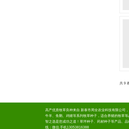
共 9 
高产优质牧草良种来自 新泰市周全农业科技有限公司
牛羊、鱼鹅、鸡猪等系列牧草种子，适合养猪的牧草等
智之选是您成功之道！草坪种子、药材种子等产品、品种
线：微信.手机13053816388