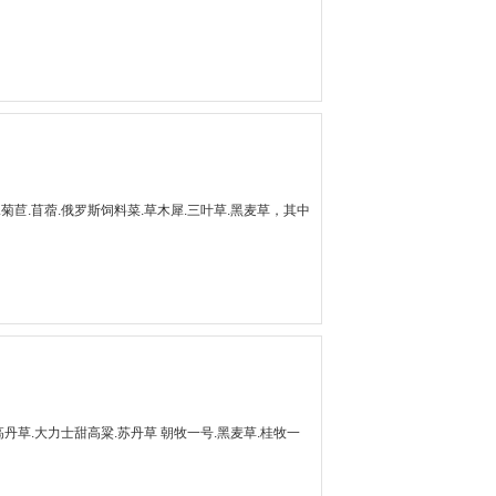
苣.苜蓿.俄罗斯饲料菜.草木犀.三叶草.黑麦草，其中
高丹草.大力士甜高粱.苏丹草 朝牧一号.黑麦草.桂牧一