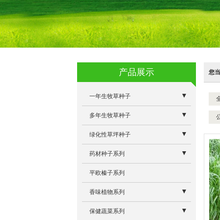
产品展示
您
一年生牧草种子
- 蛋白桑
多年生牧草种子
- 特高四倍体黑麦草
- 牧草专用除草剂系列
绿化性草坪种子
- 墨西哥玉米草优12
- 意大利多年生黑麦草
- 景观型狼尾草
药材种子系列
- 冬牧70黑麦草
- 雅晴多年生黑麦草
- 白三叶
- 板蓝根除草剂
平欧榛子系列
- 朝牧一号稗子
- 维多利亚苜蓿
- 高羊茅
- 板蓝根大青叶
香味植物系列
- 籽粒苋R104
- 奥利维亚菊苣
- 早熟禾
- 驱蚊草
保健蔬菜系列