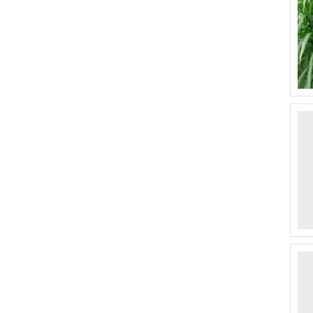
- 皇竹草
- 巨菌草
- 甜象草
- 草木犀
- 沙打旺
- 象草