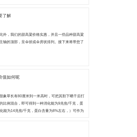
要了解
此外，我们的甜高粱价格实惠，并且一些品种甜高粱
主轴的顶部，呈伞状或伞房状排列。接下来将带您了
价值如何呢
甜象草长有80厘米到一米高时，可把其割下晒干后打
的比例混合，即可得到一种消化能为9兆焦/千克，蛋
化能为14兆焦/千克，蛋白含量为8%左右，）可作为
即可得到全价饲料。