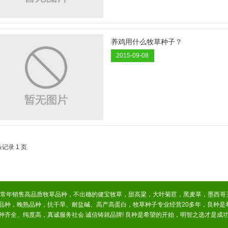
养鸡用什么牧草种子？
2015-09-08
条记录 1 页
，常年销售高品质牧草品种，不出穗的健宝牧草，甜高粱，大叶菊苣，黑麦草，墨西哥
品种，晚熟品种，抗干旱、耐盐碱、高产高蛋白，牧草种子专业经营20多年，良种是
齐全、纯度高，真诚服务社会.诚信铸就品牌! 良种是希望的开始，明智之选才是成