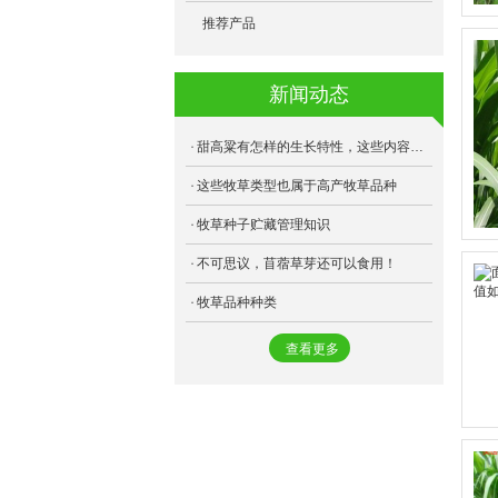
- F75高丹草
- 多年生黑麦草
- 跳舞草
- 芽球菊苣
推荐产品
- 乐食牧草
- 俄罗斯饲料菜
- 薰衣草
- 地萝菜
新闻动态
- 健宝牧草
- 天香速生草
- 黄秋葵
- 苏丹草
- 金皇后苜蓿
甜高粱有怎样的生长特性，这些内容要了解
- 甜高粱
这些牧草类型也属于高产牧草品种
- 三得利苜蓿
牧草种子贮藏管理知识
- 狼尾草
- 将军菊苣
不可思议，苜蓿草芽还可以食用！
- 籽粒苋
- 桂牧一号
牧草品种种类
- 苦荬菜
- 美国王草
查看更多
- 苦荬菜
- 阔叶菊苣
- 冬牧70
- 海盗苜蓿
- 象草
- 游客苜蓿
- 雅晴多年生黑麦草
- 益丰菊苣