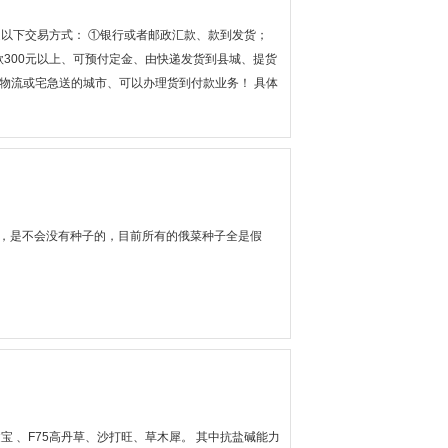
通以下交易方式： ①银行或者邮政汇款、款到发货；
款300元以上、可预付定金、由快递发货到县城、提货
怡物流或宅急送的城市、可以办理货到付款业务！ 具体
足300元，可有佳怡物流代收。 根据货物重量，客
定金，汇款后通知我方发货，该费用在客户提货接货
止货到对方不提，导致货物返回，我们要支付来回双份
内未能到达，请客户及时与我们联系，我们会尽快的联
，通过以上途径足以完成交易。 如果对以上方式持有异
我单位免费车接车送！
，是不会没有种子的，目前所有的俄菜种子全是假
宝 、F75高丹草、沙打旺、草木犀。 其中抗盐碱能力