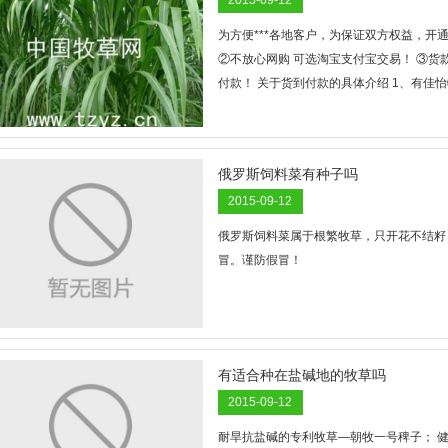
2015-09-12
为方便***各地客户，为保证双方权益，开
②不放心网购 可选淘宝支付宝交易！ ③货
付款！ 关于货到付款的具体介绍 1、有佳
流程如下：客户确定种子数量与金额，货款需
户通过银行账号汇款到我单位银行账户少量
扣除！ 说明：先收取物流费的原因是：防
俄罗斯饲料菜有种子吗
的物流费。 2、收货时间： 如遇正常时间
2015-09-12
系托运公司核实。 有诚意购买产品的客户
议的朋友，欢迎来人购买，到新泰长途站、
俄罗斯饲料菜属于根繁牧草，只开花不结籽
冒。谨防假冒！
有适合种在盐碱地的牧草吗
2015-09-12
耐旱抗盐碱的专利牧草—朝牧一号稗子； 健