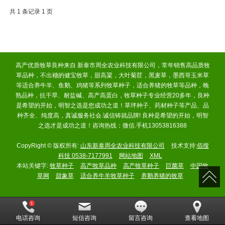
共 1 条记录 1 页
高产优质牧草良种来自 新泰市周全农业科技有限公司，常年销售高品质牧
草品种，不出穗的健宝牧草，甜高粱，大叶菊苣，黑麦草，墨西哥玉米草
等适合养牛羊、鱼鹅、鸡猪等系列牧草种子，适合养猪的牧草等品种，晚
熟品种，抗干旱、耐盐碱、高产高蛋白，牧草种子专业经营20多年，良种
是希望的开始，明智之选是您成功之道！草坪种子、药材种子等产品、品
种齐全、纯度高，真诚服务社会.诚信铸就品牌! 良种是希望的开始，明智
之选才是成功之道！咨询热线：微信.手机13053816388
CopyRight © 版权所有:
山东新泰周全农业科技有限公司
技术支持:
佰搜
科技 0538-7177991
网站地图
XML
本站关键字:
牧草种子
高产牧草品种
高产牧草种子
巨菌草
中国牧
草网
甜象草
适合养牛羊牧草种子
养鹅养猪的牧草
电话咨询
短信咨询
留言咨询
查看地图