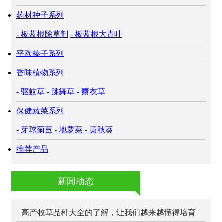
药材种子系列
- 板蓝根除草剂
- 板蓝根大青叶
平欧榛子系列
香味植物系列
- 驱蚊草
- 跳舞草
- 薰衣草
保健蔬菜系列
- 芽球菊苣
- 地萝菜
- 黄秋葵
推荐产品
新闻动态
高产牧草品种大全的了解，让我们越来越懂得培育