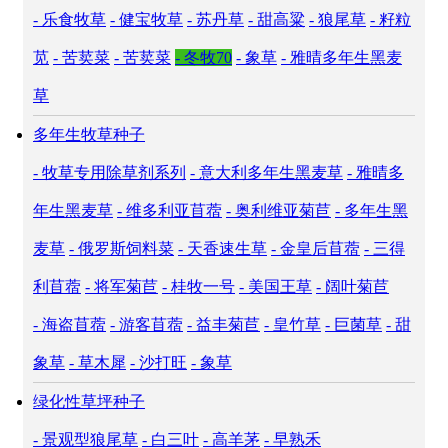
- 乐食牧草
- 健宝牧草
- 苏丹草
- 甜高粱
- 狼尾草
- 籽粒
苋
- 苦荬菜
- 苦荬菜
- 冬牧70
- 象草
- 雅晴多年生黑麦
草
多年生牧草种子
- 牧草专用除草剂系列
- 意大利多年生黑麦草
- 雅晴多
年生黑麦草
- 维多利亚苜蓿
- 奥利维亚菊苣
- 多年生黑
麦草
- 俄罗斯饲料菜
- 天香速生草
- 金皇后苜蓿
- 三得
利苜蓿
- 将军菊苣
- 桂牧一号
- 美国王草
- 阔叶菊苣
- 海盗苜蓿
- 游客苜蓿
- 益丰菊苣
- 皇竹草
- 巨菌草
- 甜
象草
- 草木犀
- 沙打旺
- 象草
绿化性草坪种子
- 景观型狼尾草
- 白三叶
- 高羊茅
- 早熟禾