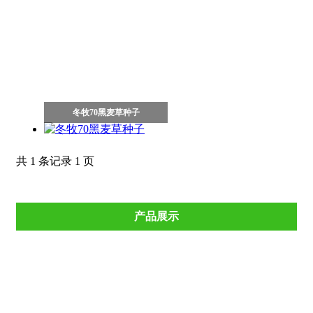
跳舞草
地萝菜
薰衣草
黄秋葵
推荐产品
冬牧70黑麦草种子
共 1 条记录 1 页
产品展示
一年生牧草种子
蛋白桑