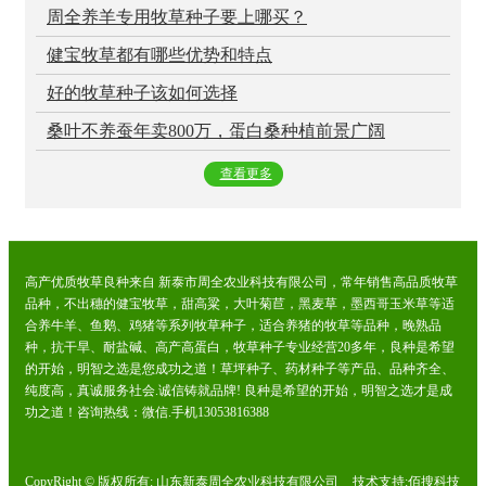
周全养羊专用牧草种子要上哪买？
健宝牧草都有哪些优势和特点
好的牧草种子该如何选择
桑叶不养蚕年卖800万，蛋白桑种植前景广阔
查看更多
高产优质牧草良种来自 新泰市周全农业科技有限公司，常年销售高品质牧草
品种，不出穗的健宝牧草，甜高粱，大叶菊苣，黑麦草，墨西哥玉米草等适
合养牛羊、鱼鹅、鸡猪等系列牧草种子，适合养猪的牧草等品种，晚熟品
种，抗干旱、耐盐碱、高产高蛋白，牧草种子专业经营20多年，良种是希望
的开始，明智之选是您成功之道！草坪种子、药材种子等产品、品种齐全、
纯度高，真诚服务社会.诚信铸就品牌! 良种是希望的开始，明智之选才是成
功之道！咨询热线：微信.手机13053816388
CopyRight © 版权所有:
山东新泰周全农业科技有限公司
技术支持:
佰搜科技