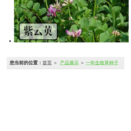
您当前的位置：
首页
产品展示
一年生牧草种子
>
>
冬牧70
>
一年生牧草种子
蛋白桑
特高四倍体黑麦草
墨西哥玉米草优12