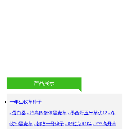
板蓝根大青叶
平欧榛子系列
香味植物系列
保健蔬菜系列
驱蚊草
芽球菊苣
跳舞草
地萝菜
薰衣草
黄秋葵
推荐产品
产品展示
一年生牧草种子
- 蛋白桑
- 特高四倍体黑麦草
- 墨西哥玉米草优12
- 冬
牧70黑麦草
- 朝牧一号稗子
- 籽粒苋R104
- F75高丹草