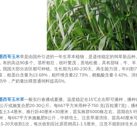
墨西哥玉米
草是由国外引进的一年生草本植物，是遗传稳定的饲草新品种。其
，有的高达90多个。茎秆粗壮，枝叶繁茂，质地松脆，具有甜味，牛、
，我国大部分农区都可种植。生长期为180-230天。再生能力强，年刈割7-8
富，粗蛋白含量为13.68%，粗纤维含量22.73%，赖氨酸含量 0.42%
奶牛，产奶量比喂普通饲料提高5%。
墨西哥玉米草
一般实行春播或夏播。温度稳定在15℃左右即可播种，播种前土
00公斤或施复合肥20-30公斤。每667平方米用种子750 克(百粒重7克)
盖土3-4厘米。株行距40厘米×30厘米，苗实株群5000株左右。苗期在
厘米，每667平方米施氮肥8公斤，中耕培土。注意旱灌涝排。苗高40厘
15-20天收割1次，每次收割应比原茬稍高1-1.5厘米。注意不能割掉生