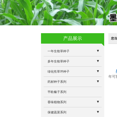
产品展示
您
一年生牧草种子
- 蛋白桑
多年生牧草种子
- 特高四倍体黑麦草
- 牧草专用除草剂系列
绿化性草坪种子
年可
- 墨西哥玉米草优12
- 意大利多年生黑麦草
- 景观型狼尾草
药材种子系列
- 冬牧70黑麦草
- 雅晴多年生黑麦草
- 白三叶
- 板蓝根除草剂
平欧榛子系列
- 朝牧一号稗子
- 维多利亚苜蓿
- 高羊茅
- 板蓝根大青叶
香味植物系列
- 籽粒苋R104
- 奥利维亚菊苣
- 早熟禾
- 驱蚊草
保健蔬菜系列