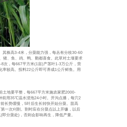
株高3-4米，分蘖能力强，每丛有分枝30-60
羊、猪、鱼、鸡、鸭、鹅都喜食。此草对土壤要求
次，每667平方米(1亩)产茎叶1-3万公斤，营
。消化率较高。投料22公斤即可养成1公斤鲜鱼。用
地要平整，每667平方米施农家肥2000-
，播种前用35℃温水浸泡24小时。开沟点播，每穴2
5 叶前长势缓慢，5叶后生长转快开始分蘖。苗高
米可第一次刈割。割时应在分蘖点以上开镰，以后
长点(即分蘖处)，否则会影响再生，降低产量。