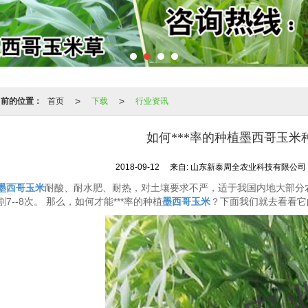
>
>
当前的位置：
首页
下载
行业资讯
如何***率的种植墨西哥玉米
2018-09-12
来自:
山东新泰周全农业科技有限公
墨西哥玉米
耐酸、耐水肥、耐热，对土壤要求不严，适于我国内地大部分农区
割7--8次。 那么，如何才能***率的种植
墨西哥玉米
？下面我们就去看看它