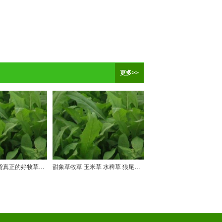
更多>>
牧草种子哪里有货真正的好牧草种子来自山东新泰周全农业
甜象草牧草 玉米草 水稗草 狼尾草 健宝