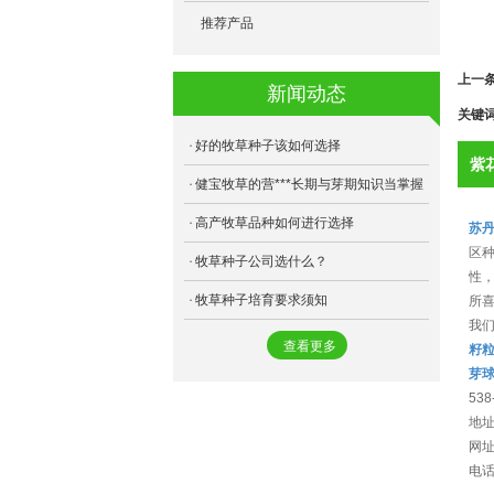
- F75高丹草
- 多年生黑麦草
- 跳舞草
- 芽球菊苣
推荐产品
- 乐食牧草
- 俄罗斯饲料菜
- 薰衣草
- 地萝菜
上一
新闻动态
- 健宝牧草
- 天香速生草
- 黄秋葵
关键
- 苏丹草
- 金皇后苜蓿
好的牧草种子该如何选择
紫花
- 甜高粱
健宝牧草的营***长期与芽期知识当掌握
- 三得利苜蓿
高产牧草品种如何进行选择
- 狼尾草
- 将军菊苣
苏
区种
牧草种子公司选什么？
- 籽粒苋
- 桂牧一号
性，
牧草种子培育要求须知
所喜
- 苦荬菜
- 美国王草
我们
查看更多
籽粒
- 苦荬菜
- 阔叶菊苣
芽
- 冬牧70
- 海盗苜蓿
53
地
- 象草
- 游客苜蓿
网址：
电话:
- 雅晴多年生黑麦草
- 益丰菊苣