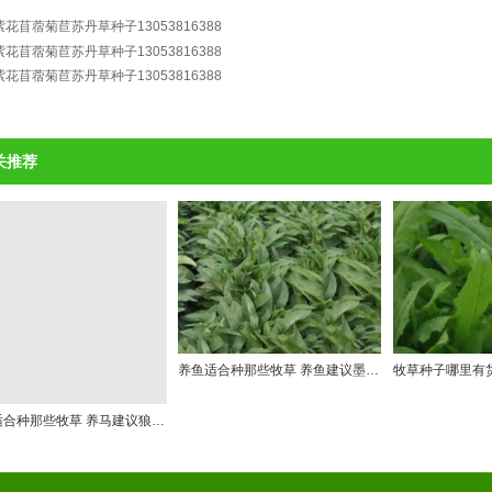
关推荐
养鱼适合种那些牧草 养鱼建议墨西哥玉米草 苦荬菜 狼尾草等
养马适合种那些牧草 养马建议狼尾草 黑麦草 苦荬菜等