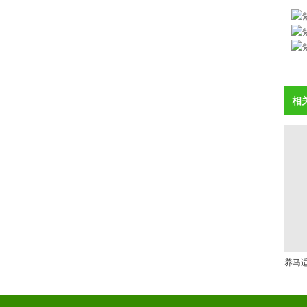
- 皇竹草
- 巨菌草
- 甜象草
- 草木犀
相
- 沙打旺
- 象草