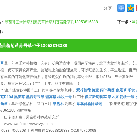
分享：
条：
墨西哥玉米除草剂黑麦草除草剂苜蓿除草剂13053816388
下一条：
墨
词：
苜蓿菊苣苏丹草种子13053816388
丹草
属一年生禾本科植物，具有广泛的适应性，我国南至海南，北至内蒙均能栽培。苏丹
植，仍可获得较高产量。盐碱地上如能合理施肥，可以旺盛的生长，再生迅速。亩产献
有丰富的可消化营养物质，青绿期蛋白质的消化率达44%，脂肪57%，纤维素64%，
食。每亩用种3公斤！***十七年、品质有保障！！
***生产经营各种国产进口的30多个牧草良种，
紫花苜蓿
.
健宝
.
阔叶菊苣
.
狼尾草
.
乐食
.
苋R104
.
黑麦草
.
墨西哥玉米
.
甜高粱
.
桂牧一号
.红三叶.
俄罗斯饲料菜
.
草木犀
.
朝牧一号
.
球菊苣
；草坪绿化品种：红白三叶.
早熟禾
.高羊茅.
紫花苜蓿除草剂
........欢迎浏览我们的网
8-7065208 随时联系！
址：山东省新泰市周全特种养殖研究所
www.swqf.com www.tzyz.com
0538-7065208 手机与微信:13053816388 QQ:979720868