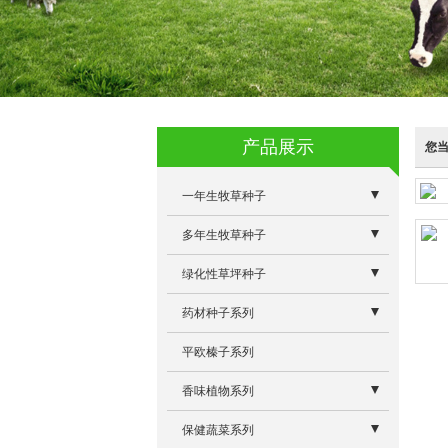
产品展示
您
一年生牧草种子
- 蛋白桑
多年生牧草种子
- 特高四倍体黑麦草
- 牧草专用除草剂系列
绿化性草坪种子
- 墨西哥玉米草优12
- 意大利多年生黑麦草
- 景观型狼尾草
药材种子系列
- 冬牧70黑麦草
- 雅晴多年生黑麦草
- 白三叶
- 板蓝根除草剂
平欧榛子系列
- 朝牧一号稗子
- 维多利亚苜蓿
- 高羊茅
- 板蓝根大青叶
香味植物系列
- 籽粒苋R104
- 奥利维亚菊苣
- 早熟禾
- 驱蚊草
保健蔬菜系列