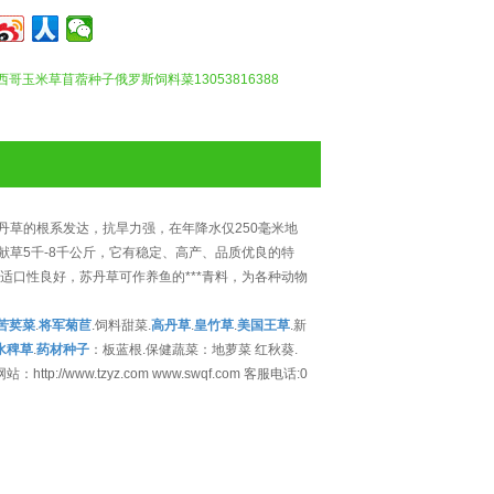
西哥玉米草苜蓿种子俄罗斯饲料菜13053816388
草的根系发达，抗旱力强，在年降水仅250毫米地
草5千-8千公斤，它有稳定、高产、品质优良的特
适口性良好，苏丹草可作养鱼的***青料，为各种动物
苦荬菜
.
将军菊苣
.饲料甜菜.
高丹草
.
皇竹草
.
美国王草
.新
水稗草
.
药材种子
：板蓝根.保健蔬菜：地萝菜 红秋葵.
站：http://www.tzyz.com www.swqf.com 客服电话:0