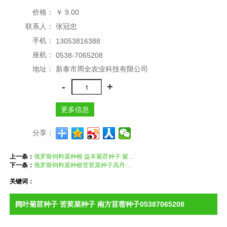
价格：
￥
9.00
联系人：
张冠忠
手机：
13053816388
座机：
0538-7065208
地址：
新泰市周全农业科技有限公司
-
+
更多信息
分享：
上一条：
俄罗斯饲料菜种根 益丰菊苣种子 紫花苜蓿种子 健宝种子
下一条：
俄罗斯饲料菜种根苦荬菜种子高丹草种子13053816388
关键词：
阔叶菊苣种子 苦荬菜种子 南方苜蓿种子05387065208