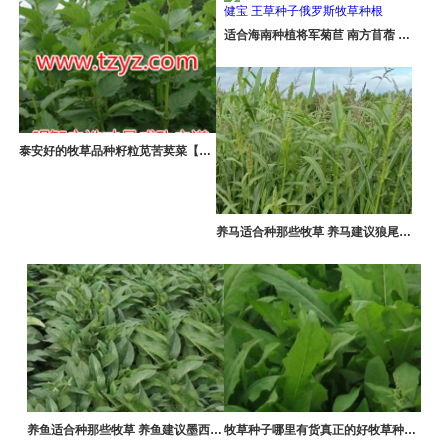
多
适合海南种植将军菊苣 南方苜蓿 健宝 王草种子俄罗斯牧草种根
>>
泰安好的牧草品种籽粒苋苦荬菜【***】：黄骅新泰牧草
养马适合种那些牧草 养马建议狼尾草 黑麦草 苦荬菜等
养鱼适合种那些牧草 养鱼建议墨西哥玉米草 苦荬菜 狼尾草等
牧草种子哪里有货真正的好牧草种子来自山东新泰周全农业