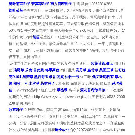
阔叶菊苣种子
苦荬菜种子
南方苜蓿种子
手机.微信:13053816388
阔叶菊苣
营养丰富且，适口性很好，各种动物均喜食，粗蛋白含23%，粗
纤维12%,富含矿物质以及17种氨基酸，用于喂兔、育肥羔羊和肉牛，其
体重的增加速度明显超过普通饲草，可大部分取代精饲料，降低饲养成本
50%,在奶牛挤奶后立即饲喂,每天每头多产奶2-3.4公斤；被农民称为：“奶
牛的牛奶”.阔叶
菊苣
适应性广，对土壤要求不严，荒坡地、农田均可种
植；耐盐碱、再生力强，每公顷鲜草产量11-16万公斤。一年可青割6-10
次，高产期8年，是目前发展高产、高营养牧草的***品种。常年供种！确
保芽率、支持淘宝！
我们***生产经营各种国产进口的30多个牧草良种，
紫花苜蓿
.
健宝
.阔叶菊
苣.
狼尾草
.
乐食
.
苦荬菜
.
将军菊苣
.饲料甜菜.
高丹草
.
皇竹草
.
美国王草
.新
籽粒
苋R104
.
黑麦草
.
墨西哥玉米
.
甜高粱
.
桂牧一号
.红三叶.
俄罗斯饲料菜
.
草木
犀
.
朝牧一号
.
水稗草
.
药材种子
：板蓝根.保健蔬菜：地萝菜 红秋葵.
芽球菊
苣
；草坪绿化品种：红白三叶.
早熟禾
.高羊茅.
紫花苜蓿除草剂
........欢迎浏
览我们的网站：http://www.tzyz.com www.swqf.com 客服电话:0538-7065
208 随时联系！
牧草种子
***经营17年，阿里开店16年，淘宝13年，信誉至上，质量为
天，我们不靠价格打折、质量打折拉拢客户。确保品种***，货真价实！一
分钱一分货，您的选择没有错！明智的选择才是您成功之道！！真诚服务
社会.诚信铸就品牌! 山东新泰
周全农业
QQ:979720868 http://www.tzyz.co