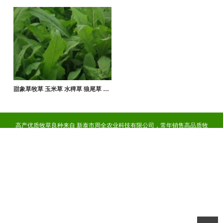
甜象草牧草 玉米草 水稗草 狼尾草 健宝
高产优质牧草良种来自 新泰市周全农业科技有限公司，常年销售高品质牧
草品种，不出穗的健宝牧草，甜高粱，大叶菊苣，黑麦草，墨西哥玉米草
等适合养牛羊、鱼鹅、鸡猪等系列牧草种子，适合养猪的牧草等品种，晚
熟品种，抗干旱、耐盐碱、高产高蛋白，牧草种子专业经营20多年，良种
是希望的开始，明智之选是您成功之道！草坪种子、药材种子等产品、品
种齐全、纯度高，真诚服务社会.诚信铸就品牌! 良种是希望的开始，明智
之选才是成功之道！咨询热线：微信.手机13053816388
CopyRight © 版权所有:
山东新泰周全农业科技有限公司
技术支持:
佰搜
科技 0538-7177991
网站地图
XML