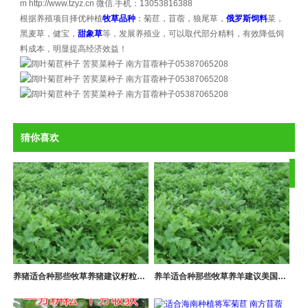
m http://www.tzyz.cn 微信.手机：13053816388
根据养殖项目择优种植
牧草品种
：菊苣，苜蓿，狼尾草，
俄罗斯饲料
菜，
黑麦草，健宝，
甜象草
等，发展养殖业，可以取代部分精料，有效降低饲
料成本，明显提高经济效益！
猜你喜欢
相
关
推
荐
养猪适合种那些牧草养猪建议籽粒苋 黑麦草 健宝 俄罗斯饲料菜
养羊适合种那些牧草养羊建议美国王草 健宝 紫花苜蓿 甜象草等
更