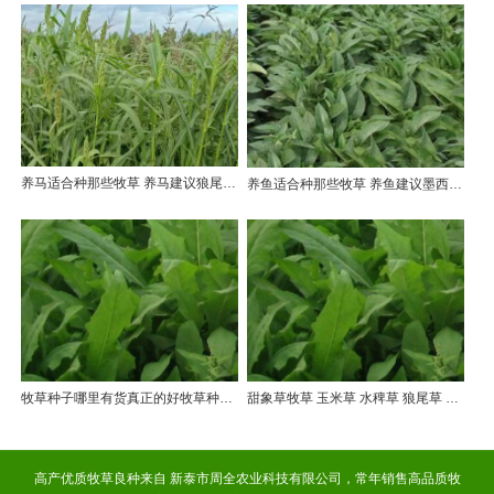
养马适合种那些牧草 养马建议狼尾草 黑麦草 苦荬菜等
养鱼适合种那些牧草 养鱼建议墨西哥玉米草 苦荬菜 狼尾草等
牧草种子哪里有货真正的好牧草种子来自山东新泰周全农业
甜象草牧草 玉米草 水稗草 狼尾草 健宝
高产优质牧草良种来自 新泰市周全农业科技有限公司，常年销售高品质牧