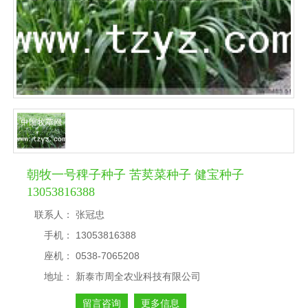
朝牧一号稗子种子 苦荬菜种子 健宝种子
13053816388
联系人：
张冠忠
手机：
13053816388
座机：
0538-7065208
地址：
新泰市周全农业科技有限公司
留言咨询
更多信息