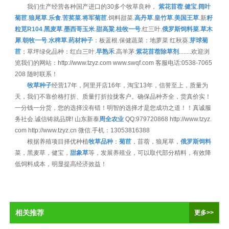
我们生产经营各种国产进口的30多个牧草良种，
紫花苜蓿
.
健宝
.
阔叶
菊苣
.
狼尾草
.
乐食
.
苦荬菜
.
将军菊苣
.饲料甜菜.
高丹草
.
皇竹草
.
美国王草
.新
籽
粒苋R104
.
黑麦草
.
墨西哥玉米
.
甜高粱
.
桂牧一号
.红三叶.
俄罗斯饲料菜
.
草木
犀
.
朝牧一号
.
水稗草
.
药材种子
：板蓝根.保健蔬菜：地萝菜 红秋葵.
芽球菊
苣
；草坪绿化品种：红白三叶.
早熟禾
.高羊茅.
紫花苜蓿除草剂
........欢迎浏
览我们的网站：http://www.tzyz.com www.swqf.com 客服电话:0538-7065
208 随时联系！
牧草种子
经营17年，阿里开店16年，淘宝13年，信誉至上，质量为
天，我们不靠价格打折、质量打折拉拢客户。确保品种齐全，货真价实！
一分钱一分货，您的选择没有错！明智的选择才是您成功之道！！真诚服
务社会.诚信铸就品牌! 山东新泰
周全农业
QQ:979720868 http://www.tzyz.
com http://www.tzyz.cn 微信.手机：13053816388
根据养殖项目择优种植
牧草品种
：
菊苣
，苜蓿，狼尾草，
俄罗斯饲料
菜，黑麦草，健宝，
甜象草
等，发展养殖业，可以取代部分精料，有效降
低饲料成本，明显提高经济效益！
相关推荐
更多>>