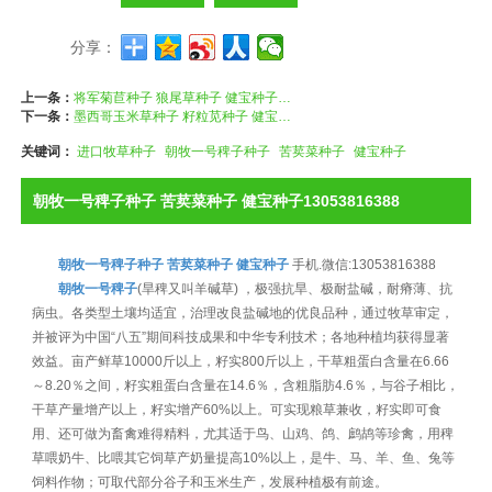
分享：
上一条：
将军菊苣种子 狼尾草种子 健宝种子 13053816388
下一条：
墨西哥玉米草种子 籽粒苋种子 健宝种子13053816388
关键词：
进口牧草种子
朝牧一号稗子种子
苦荬菜种子
健宝种子
朝牧一号稗子种子 苦荬菜种子 健宝种子13053816388
朝牧一号稗子种子
苦荬菜种子
健宝种子
手机.微信:13053816388
朝牧一号稗子
(旱稗又叫羊碱草) ，极强抗旱、极耐盐碱，耐瘠薄、抗
病虫。各类型土壤均适宜，治理改良盐碱地的优良品种，通过牧草审定，
并被评为中国“八五”期间科技成果和中华专利技术；各地种植均获得显著
效益。亩产鲜草10000斤以上，籽实800斤以上，干草粗蛋白含量在6.66
～8.20％之间，籽实粗蛋白含量在14.6％，含粗脂肪4.6％，与谷子相比，
干草产量增产以上，籽实增产60%以上。可实现粮草兼收，籽实即可食
用、还可做为畜禽难得精料，尤其适于鸟、山鸡、鸽、鹧鸪等珍禽，用稗
草喂奶牛、比喂其它饲草产奶量提高10%以上，是牛、马、羊、鱼、兔等
饲料作物；可取代部分谷子和玉米生产，发展种植极有前途。