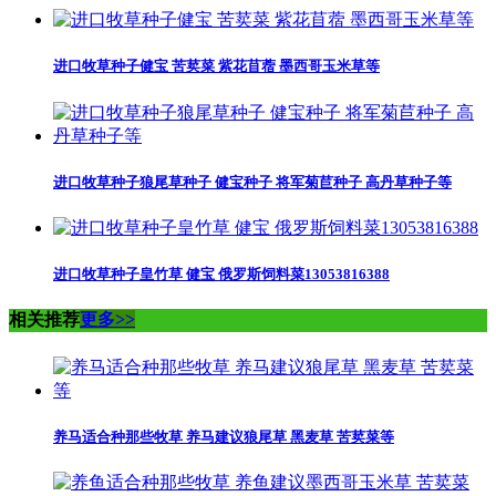
进口牧草种子健宝 苦荬菜 紫花苜蓿 墨西哥玉米草等
进口牧草种子狼尾草种子 健宝种子 将军菊苣种子 高丹草种子等
进口牧草种子皇竹草 健宝 俄罗斯饲料菜13053816388
相关推荐
更多>>
养马适合种那些牧草 养马建议狼尾草 黑麦草 苦荬菜等