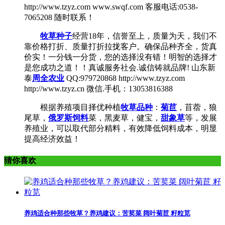
http://www.tzyz.com www.swqf.com 客服电话:0538-
7065208 随时联系！
牧草种子
经营18年，信誉至上，质量为天，我们不
靠价格打折、质量打折拉拢客户。确保品种齐全，货真
价实！一分钱一分货，您的选择没有错！明智的选择才
是您成功之道！！真诚服务社会.诚信铸就品牌! 山东新
泰
周全农业
QQ:979720868 http://www.tzyz.com
http://www.tzyz.cn 微信.手机：13053816388
根据养殖项目择优种植
牧草品种
：
菊苣
，苜蓿，狼
尾草，
俄罗斯饲料
菜，黑麦草，健宝，
甜象草
等，发展
养殖业，可以取代部分精料，有效降低饲料成本，明显
提高经济效益！
猜你喜欢
养鸡适合种那些牧草？养鸡建议：苦荬菜 阔叶菊苣 籽粒苋