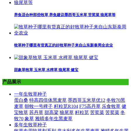
养鱼适合种那些牧草 养鱼建议墨西哥玉米草 苦荬菜 狼尾草等
牧草种子哪里有货真正的好牧草种子来自山东新泰周全农业
甜象草牧草 玉米草 水稗草 狼尾草 健宝
产品展示
一年生牧草种子
蛋白桑
特高四倍体黑麦草
墨西哥玉米草优12
冬牧70黑
麦草
朝牧一号稗子
籽粒苋R104
F75高丹草
乐食牧草
健
宝牧草
苏丹草
甜高粱
狼尾草
籽粒苋
苦荬菜
苦荬菜
冬
牧70
象草
雅晴多年生黑麦草
多年生牧草种子
牧草专用除草剂系列
意大利多年生黑麦草
雅晴多年生黑