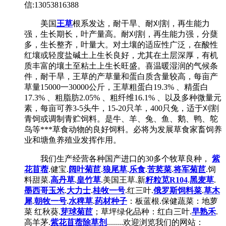
信:13053816388
美国
王草
根系发达，耐干旱、耐刈割，再生能力
强，生长期长，叶产量高。耐刈割，再生能力强，分蘖
多，生长整齐，叶量大。对土壤的适应性广泛，在酸性
红壤或轻度盐碱土上生长良好，尤其在土层深厚，有机
质丰富的壤土至粘土上生长旺盛。喜温暖湿润的气候条
件，耐干旱，王草的产草量和蛋白质含量较高，每亩产
草量15000一30000公斤，王草粗蛋白19.3% 、精蛋白
17.3% 、粗脂肪2.05% 、粗纤维16.1% 、以及多种微量元
素，每亩可养3-5头牛，15-20只羊，400只兔，适于刈割
青饲或调制青贮饲料。是牛、羊、兔、鱼、鹅、鸭、鸵
鸟等***草食动物的良好饲料。必将为发展草食家畜饲养
业和塘鱼养殖业发挥作用。
我们生产经营各种国产进口的30多个牧草良种，
紫
花苜蓿
.健宝.
阔叶菊苣
.
狼尾草
.
乐食
.
苦荬菜
.
将军菊苣
.饲
料甜菜.
高丹草
.
皇竹草
.美国王草.新
籽粒苋R104
.
黑麦草
.
墨西哥玉米
.
大力士
.
桂牧一号
.红三叶.
俄罗斯饲料菜
.
草木
犀
.
朝牧一号
.
水稗草
.
药材种子
：板蓝根.保健蔬菜：地萝
菜 红秋葵.
芽球菊苣
；草坪绿化品种：红白三叶.
早熟禾
.
高羊茅.
紫花苜蓿除草剂
........欢迎浏览我们的网站：