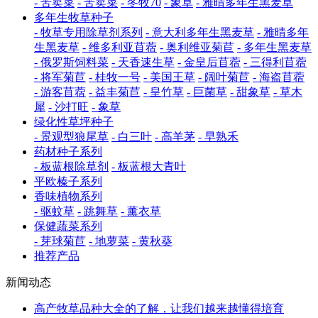
- 苦荬菜
- 苦荬菜
- 冬牧70
- 象草
- 雅晴多年生黑麦草
多年生牧草种子
- 牧草专用除草剂系列
- 意大利多年生黑麦草
- 雅晴多年
生黑麦草
- 维多利亚苜蓿
- 奥利维亚菊苣
- 多年生黑麦草
- 俄罗斯饲料菜
- 天香速生草
- 金皇后苜蓿
- 三得利苜蓿
- 将军菊苣
- 桂牧一号
- 美国王草
- 阔叶菊苣
- 海盗苜蓿
- 游客苜蓿
- 益丰菊苣
- 皇竹草
- 巨菌草
- 甜象草
- 草木
犀
- 沙打旺
- 象草
绿化性草坪种子
- 景观型狼尾草
- 白三叶
- 高羊茅
- 早熟禾
药材种子系列
- 板蓝根除草剂
- 板蓝根大青叶
平欧榛子系列
香味植物系列
- 驱蚊草
- 跳舞草
- 薰衣草
保健蔬菜系列
- 芽球菊苣
- 地萝菜
- 黄秋葵
推荐产品
新闻动态
高产牧草品种大全的了解，让我们越来越懂得培育