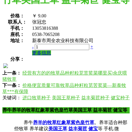
价格：
￥
9.00
联系人：
张冠忠
手机：
13053816388
座机：
0538-7065208
地址：
新泰市周全农业科技有限公司
-
+
更多信息
分享：
上一条：
经营有方的的牧草品种籽粒苋苦荬菜哪里买|余庆喂
猪牧草
下一条：
价格便宜质量可靠牧草品种籽粒苋苦荬菜—新泰牧
草***有保障
关键词：
进口牧草种子
美国王草种子
益丰菊苣种子
健宝种子
养牛养羊的牧草红象草紫色皇竹草美国王草 益丰菊苣 健宝等
养牛
养羊的牧草
红象草
紫色皇竹草
。养羊适合种那
些牧草 养羊建议
美国王草
益丰菊苣
健宝
等 手机.微