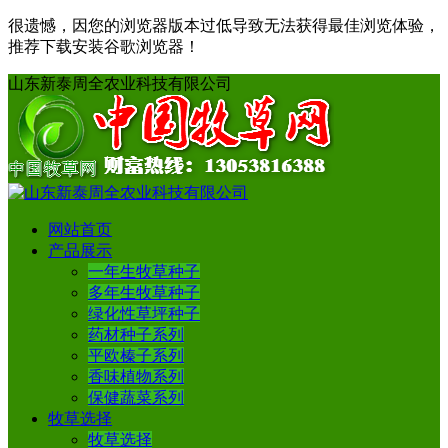
很遗憾，因您的浏览器版本过低导致无法获得最佳浏览体验，
推荐下载安装谷歌浏览器！
山东新泰周全农业科技有限公司
网站首页
产品展示
一年生牧草种子
多年生牧草种子
绿化性草坪种子
药材种子系列
平欧榛子系列
香味植物系列
保健蔬菜系列
牧草选择
牧草选择