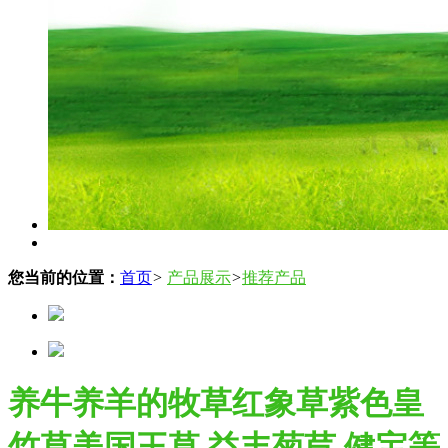
您当前的位置：
首页
>
产品展示
>
推荐产品
养牛养羊的牧草红象草紫色皇
竹草美国王草 益丰菊苣 健宝等