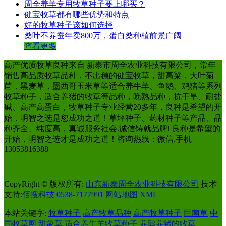
周全养羊专用牧草种子要上哪买？
健宝牧草都有哪些优势和特点
好的牧草种子该如何选择
桑叶不养蚕年卖800万，蛋白桑种植前景广阔
查看更多
高产优质牧草良种来自 新泰市周全农业科技有限公司，常年
销售高品质牧草品种，不出穗的健宝牧草，甜高粱，大叶菊
苣，黑麦草，墨西哥玉米草等适合养牛羊、鱼鹅、鸡猪等系列
牧草种子，适合养猪的牧草等品种，晚熟品种，抗干旱、耐盐
碱、高产高蛋白，牧草种子专业经营20多年，良种是希望的开
始，明智之选是您成功之道！草坪种子、药材种子等产品、品
种齐全、纯度高，真诚服务社会.诚信铸就品牌! 良种是希望的
开始，明智之选才是成功之道！咨询热线：微信.手机
13053816388
CopyRight © 版权所有:
山东新泰周全农业科技有限公司
技术
支持:
佰搜科技 0538-7177991
网站地图
XML
本站关键字:
牧草种子
高产牧草品种
高产牧草种子
巨菌草
中
国牧草网
甜象草
适合养牛羊牧草种子
养鹅养猪的牧草