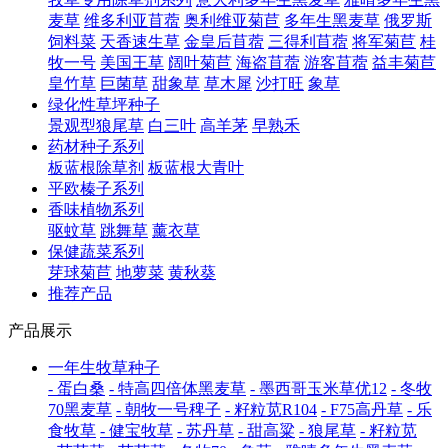
麦草
维多利亚苜蓿
奥利维亚菊苣
多年生黑麦草
俄罗斯
饲料菜
天香速生草
金皇后苜蓿
三得利苜蓿
将军菊苣
桂
牧一号
美国王草
阔叶菊苣
海盗苜蓿
游客苜蓿
益丰菊苣
皇竹草
巨菌草
甜象草
草木犀
沙打旺
象草
绿化性草坪种子
景观型狼尾草
白三叶
高羊茅
早熟禾
药材种子系列
板蓝根除草剂
板蓝根大青叶
平欧榛子系列
香味植物系列
驱蚊草
跳舞草
薰衣草
保健蔬菜系列
芽球菊苣
地萝菜
黄秋葵
推荐产品
产品展示
一年生牧草种子
- 蛋白桑
- 特高四倍体黑麦草
- 墨西哥玉米草优12
- 冬牧
70黑麦草
- 朝牧一号稗子
- 籽粒苋R104
- F75高丹草
- 乐
食牧草
- 健宝牧草
- 苏丹草
- 甜高粱
- 狼尾草
- 籽粒苋