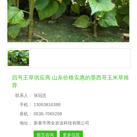
四号王草供应商 山东价格实惠的墨西哥玉米草推
荐
联系人：
张冠忠
手机：
13053816388
座机：
0538-7065208
地址：
新泰市周全农业科技有限公司
留言咨询
更多信息