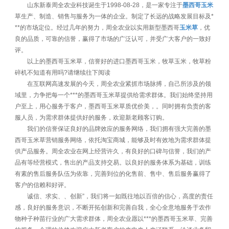
山东新泰周全农业科技诞生于1998-08-28，是一家专注于
墨西哥玉米
草生产、制造、销售与服务为一体的企业。制定了长远的战略发展目标及*
**的市场定位。经过几年的努力，周全农业以实用新型墨西哥
玉米草
，优
良的品质，可靠的信誉，赢得了市场的广泛认可，并受广大客户的一致好
评。
以上的墨西哥玉米草，信誉好的进口墨西哥玉米，牧草玉米，牧草粉
碎机不知道有用吗?请继续往下阅读
在互联网高速发展的今天，周全农业紧抓市场脉搏，自己所涉及的领
域里，力争把每一个***的墨西哥玉米草提供给需求群体。我们始终坚持用
户至上，用心服务于客户，墨西哥玉米草质优价美，。同时拥有负责的客
服人员，为需求群体提供好的服务，欢迎新老顾客订购。
我们的信誉保证良好的品牌效应的服务网络，我们拥有强大完善的墨
西哥玉米草营销服务网络，依托淘宝商城，能够及时有效地为需求群体提
供产品服务。周全农业在网上经营许久，有良好的口碑与信誉，我们的产
品有等经营模式，售出的产品支持交易。以良好的服务体系为基础，训练
有素的售后服务队伍为依靠，完善到位的化售前、售中、售后服务赢得了
客户的信赖和好评。
诚信、求实、、创新”，我们将一如既往地以百倍的信心，高度的责任
感，良好的服务意识，不断开拓创新和完善自我，全心全意地服务于农作
物种子种苗行业的广大需求群体，周全农业愿以***的墨西哥玉米草、完善