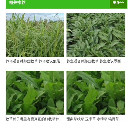
相关推荐
更多>>
养马适合种那些牧草 养马建议狼尾草 黑麦草 苦荬菜等
养鱼适合种那些牧草 养鱼建议墨西哥玉米草 苦荬菜 狼尾草等
牧草种子哪里有货真正的好牧草种子来自山东新泰周全农业
甜象草牧草 玉米草 水稗草 狼尾草 健宝