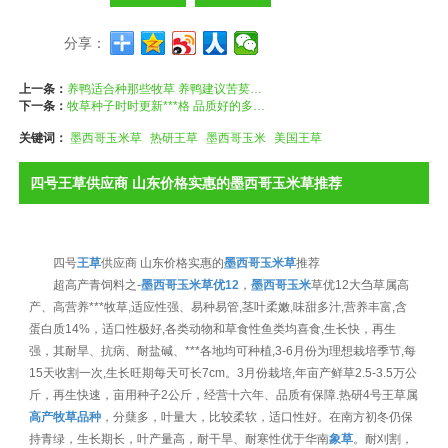
分享：
上一条：
养鸭适合种那些牧草 养鸭建议苦荬菜 黑麦草 籽粒苋等
下一条：
牧草种子时时更新***格 品质好的多年生牧草种子
关键词：
墨西哥玉米草
热研王草
墨西哥玉米
美国王草
四号王草供应商 山东价格实惠的墨西哥玉米草推荐
四号
王草
供应商 山东价格实惠的
墨西哥玉米草
推荐
超高产青饲料之-
墨西哥玉米草优12
，
墨西哥玉米
草优12大刍草属高
产、高营养***牧草,适应性强、易种易管,茎叶柔嫩,味甜多汁,营养丰富,含
蛋白质14%，适口性极好,各类动物和草食性鱼类均喜食,生长快，再生
强，其耐旱、抗病、耐盐碱、***各地均可种植,3-6月份为理想栽培季节,每
15天收割一次,生长旺期每天可长7cm。3月份栽培,年亩产鲜草2.5-3.5万公
斤，再生快速，亩用种子2公斤，经营十六年、品质有保障.热研4号王草属
高产牧草品种
，分蘖多，叶量大，比较柔软，适口性好。在南方初冬仍保
持青绿，生长期长，叶产量高，耐干旱、耐寒性优于华南
象草
。耐刈割，