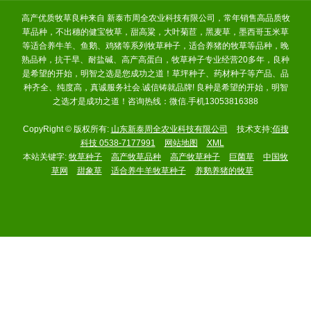
高产优质牧草良种来自 新泰市周全农业科技有限公司，常年销售高品质牧
草品种，不出穗的健宝牧草，甜高粱，大叶菊苣，黑麦草，墨西哥玉米草
等适合养牛羊、鱼鹅、鸡猪等系列牧草种子，适合养猪的牧草等品种，晚
熟品种，抗干旱、耐盐碱、高产高蛋白，牧草种子专业经营20多年，良种
是希望的开始，明智之选是您成功之道！草坪种子、药材种子等产品、品
种齐全、纯度高，真诚服务社会.诚信铸就品牌! 良种是希望的开始，明智
之选才是成功之道！咨询热线：微信.手机13053816388
CopyRight © 版权所有:
山东新泰周全农业科技有限公司
技术支持:
佰搜
科技 0538-7177991
网站地图
XML
本站关键字:
牧草种子
高产牧草品种
高产牧草种子
巨菌草
中国牧
草网
甜象草
适合养牛羊牧草种子
养鹅养猪的牧草