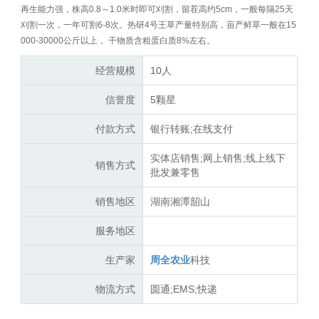
再生能力强，株高0.8～1.0米时即可刈割，留茬高约5cm，一般每隔25天
刈割一次，一年可割6-8次。热研4号王草产量特别高，亩产鲜草一般在15
000-30000公斤以上， 干物质含粗蛋白质8%左右。
经营规模
10人
信誉度
5颗星
付款方式
银行转账;在线支付
实体店销售;网上销售;线上线下
销售方式
批发兼零售
销售地区
湖南湘潭韶山
服务地区
生产家
周全农业
科技
物流方式
圆通;EMS;快递