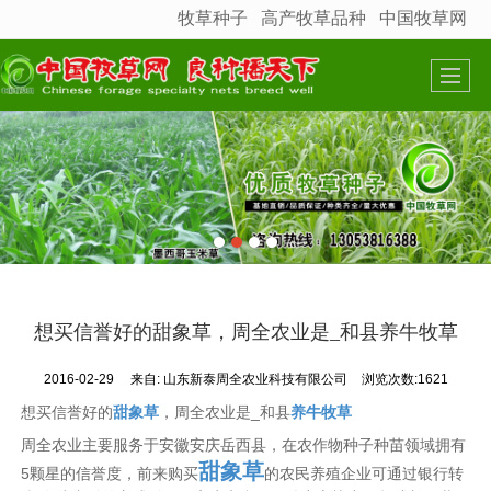
牧草种子
高产牧草品种
中国牧草网
很遗憾，因您的浏览器版本过低导致无法获得最佳浏览体验，推荐下载安装谷歌浏览器！
想买信誉好的甜象草，周全农业是_和县养牛牧草
2016-02-29
来自:
山东新泰周全农业科技有限公司
浏览次数:1621
想买信誉好的
甜象草
，周全农业是_和县
养牛牧草
周全农业主要服务于安徽安庆岳西县，在农作物种子种苗领域拥有
甜象草
5颗星的信誉度，前来购买
的农民养殖企业可通过银行转