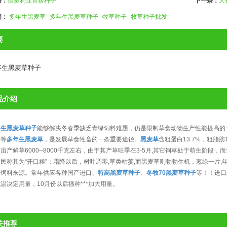
条：
维多利亚苜蓿种子
下一条：
天
词：
多年生黑麦草
多年生黑麦草种子
牧草种子
牧草种子批发
要
年生黑麦草种子
品介绍
年生黑麦草种子
能够解决冬春季缺乏青绿饲料难题，仍是限制草食动物生产性能提高的
晴等
多年生黑麦草
，是发展草食牲畜的一条重要途径。
黑麦草
含粗蛋白13.7%，粗脂
亩产鲜草6000--8000千克左右，由于其产草旺季在3-5月,其它饲草处于萌生阶段
民称其为“开口粮”；霜降以后，树叶凋零,草类枯萎,而黑麦草则勃勃生机，葱绿一片
要饲料来源。常年供应各种国产进口、
特高黑麦草种子
、
冬牧70黑麦草种子
等！！进口
温决定用量，10月份以后播种***加大用量。
关推荐