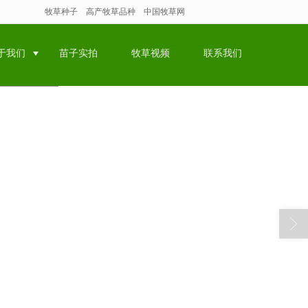
牧草种子
高产牧草品种
中国牧草网
于我们
苗子实拍
牧草视频
联系我们