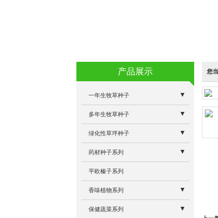
产品展示
您
一年生牧草种子
- 蛋白桑
多年生牧草种子
- 特高四倍体黑麦草
- 牧草专用除草剂系列
绿化性草坪种子
- 墨西哥玉米草优12
- 意大利多年生黑麦草
- 景观型狼尾草
药材种子系列
- 冬牧70黑麦草
- 雅晴多年生黑麦草
- 白三叶
- 板蓝根除草剂
平欧榛子系列
- 朝牧一号稗子
- 维多利亚苜蓿
- 高羊茅
- 板蓝根大青叶
香味植物系列
- 籽粒苋R104
- 奥利维亚菊苣
- 早熟禾
- 驱蚊草
保健蔬菜系列