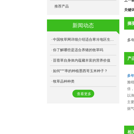
上一
- F75高丹草
- 多年生黑麦草
- 跳舞草
- 芽球菊苣
推荐产品
关键
- 乐食牧草
- 俄罗斯饲料菜
- 薰衣草
- 地萝菜
摘
新闻动态
- 健宝牧草
- 天香速生草
- 黄秋葵
- 苏丹草
- 金皇后苜蓿
中国牧草网详细介绍适合寒冷地区生产的牧草有哪些
多
- 甜高粱
你了解哪些是适合养猪的牧草吗
- 三得利苜蓿
产
苜蓿草自身体内蕴藏丰富的营养价值
- 狼尾草
- 将军菊苣
如何***率的种植墨西哥玉米种子？
- 籽粒苋
- 桂牧一号
多
牧草品种种类
雅
- 苦荬菜
- 美国王草
倍，
查看更多
- 苦荬菜
- 阔叶菊苣
以渔
主
- 冬牧70
- 海盗苜蓿
据气
- 象草
- 游客苜蓿
- 雅晴多年生黑麦草
- 益丰菊苣
相