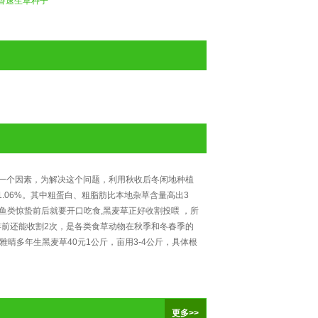
香速生草种子
一个因素，为解决这个问题，利用秋收后冬闲地种植
肪1.06%。其中粗蛋白、粗脂肪比本地杂草含量高出3
，而鱼类惊蛰前后就要开口吃食,黑麦草正好收割投喂 ，所
,年前还能收割2次，是各类食草动物在秋季和冬春季的
雅晴多年生黑麦草40元1公斤，亩用3-4公斤，具体根
更多>>