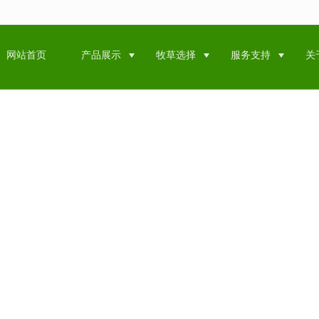
无法获得最佳浏览体验，推荐下载安装谷歌浏览器！
网站首页
产品展示
牧草选择
服务支持
关