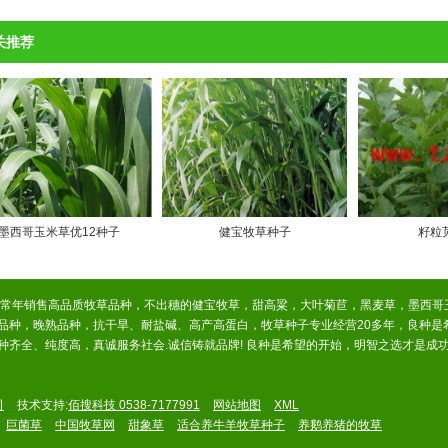
关推荐
墨西哥玉米草优12种子
健宝牧草种子
籽粒苋
，常年销售高品质牧草品种，不出穗的健宝牧草，甜高粱，大叶菊苣，黑麦草，墨西哥
品种，晚熟品种，抗干旱、耐盐碱、高产高蛋白，牧草种子专业经营20多年，良种是
齐全、纯度高，真诚服务社会.诚信铸就品牌! 良种是希望的开始，明智之选才是成
司
技术支持:
佰搜科技 0538-7177991
网站地图
XML
巨菌草
中国牧草网
甜象草
适合养牛羊牧草种子
养鹅养猪的牧草