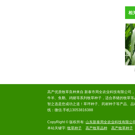
- 皇竹草
相
- 巨菌草
- 甜象草
- 草木犀
- 沙打旺
- 象草
高产优质牧草良种来自 新泰市周全农业科技有限公司
牛羊、鱼鹅、鸡猪等系列牧草种子，适合养猪的牧草等
智之选是您成功之道！草坪种子、药材种子等产品、品种
线：微信.手机13053816388
CopyRight © 版权所有:
山东新泰周全农业科技有限公
本站关键字:
牧草种子
高产牧草品种
高产牧草种子