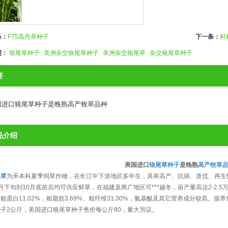
条：
F75高丹草种子
下一条：
籽
词：
狼尾草种子
美洲杂交狼尾草种子
美洲杂交狼尾草
杂交狼尾草种子
要
国进口狼尾草种子是晚熟高产牧草品种
品介绍
美国进口
狼尾草种子
是晚熟
高产牧草
尾草
为禾本科夏季饲草作物，在长江中下游地区多年生，具有高产、抗病、质优、再生
月下旬到10月底前后均可供应鲜草，在福建及两广地区可***越冬，亩产量高达2-2
粗蛋白11.02%，粗脂肪3.69%、粗纤维31.30%，氨基酸及其它营养成分较高。据
子2公斤，美国进口狼尾草种子售价每公斤80，量大另议。