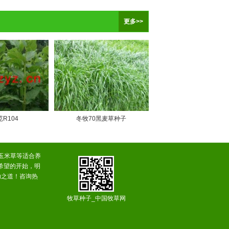
更多>>
R104
冬牧70黑麦草种子
玉米草等适合养
希望的开始，明
功之道！咨询热
牧草种子_中国牧草网