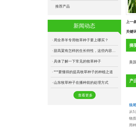
- F75高丹草
- 多年生黑麦草
- 跳舞草
- 芽球菊苣
推荐产品
- 乐食牧草
- 俄罗斯饲料菜
- 薰衣草
- 地萝菜
上一
新闻动态
- 健宝牧草
- 天香速生草
- 黄秋葵
关键
- 苏丹草
- 金皇后苜蓿
周全养羊专用牧草种子要上哪买？
摘
- 甜高粱
- 三得利苜蓿
甜高粱有怎样的生长特性，这些内容要了解
具体了解一下常见的牧草种子
- 狼尾草
美
- 将军菊苣
***要懂得的提高牧草种子的种植之道
- 籽粒苋
- 桂牧一号
产
山东牧草种子在播种前的处理方式
- 苦荬菜
- 美国王草
查看更多
- 苦荬菜
- 阔叶菊苣
狼
- 冬牧70
- 海盗苜蓿
从5
物质
- 象草
- 游客苜蓿
用种
- 雅晴多年生黑麦草
- 益丰菊苣