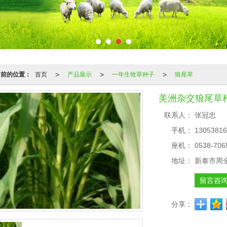
>
>
>
当前的位置：
首页
产品展示
一年生牧草种子
狼尾草
美洲杂交狼尾草
联系人：
张冠忠
手机：
13053816
座机：
0538-706
地址：
新泰市周
留言咨
分享：