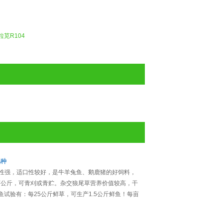
粒苋R104
品种
性强，适口性较好，是牛羊兔鱼、鹅鹿猪的好饲料，
.5万公斤，可青刈或青贮。杂交狼尾草营养价值较高，干
养鱼试验有：每25公斤鲜草，可生产1.5公斤鲜鱼！每亩