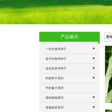
产品展示
您
一年生牧草种子
- 蛋白桑
多年生牧草种子
- 特高四倍体黑麦草
- 牧草专用除草剂系列
绿化性草坪种子
- 墨西哥玉米草优12
- 意大利多年生黑麦草
- 景观型狼尾草
药材种子系列
- 冬牧70黑麦草
- 雅晴多年生黑麦草
- 白三叶
- 板蓝根除草剂
平欧榛子系列
- 朝牧一号稗子
- 维多利亚苜蓿
- 高羊茅
- 板蓝根大青叶
香味植物系列
- 籽粒苋R104
- 奥利维亚菊苣
- 早熟禾
- 驱蚊草
保健蔬菜系列